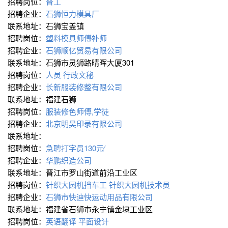
招聘岗位：
普工
招聘企业：
石狮恒力模具厂
联系地址：石狮宝盖镇
招聘岗位：
塑料模具师傅∕补师
招聘企业：
石狮顺亿贸易有限公司
联系地址：石狮市灵狮路晴晖大厦301
招聘岗位：
人员
行政文秘
招聘企业：
长新服装修整有限公司
联系地址：福建石狮
招聘岗位：
服装修色师傅,学徒
招聘企业：
北京明昊印录有限公司
联系地址：
招聘岗位：
急聘打字员130元∕
招聘企业：
华鹏织造公司
联系地址：晋江市罗山街道前沿工业区
招聘岗位：
针织大圆机挡车工
针织大圆机技术员
招聘企业：
石狮市快迪快运动用品有限公司
联系地址：福建省石狮市永宁镇金埭工业区
招聘岗位：
英语翻译
平面设计