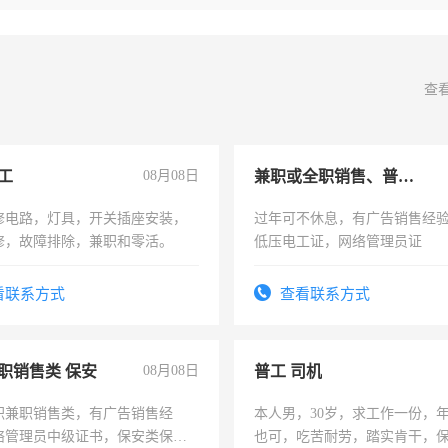
查
工
08月08日
兼职或全职销售、普工、维修
修电路，灯具，开关插座安装，
过年可不休息，有广告销售经
修，故障排除，兼职和零活。
低压电工证，网络管理员证
看联系方式
查看联系方式
职销售类 保安
08月08日
普工 司机
职兼职销售类，有广告销售经
本人男，30岁，求工作一份，
络管理员中级证书，保安类保安
也可，吃苦耐劳，踏实肯干，