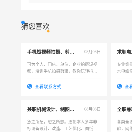
猜您喜欢
手机短视频拍摄、剪辑、抖音快手
08月08日
求职电
可为个人、门店、单位、企业拍摄短视
专业维
频，培训手机拍摄剪辑，教你玩转抖音
水电维
可为个人、门店、单位、企业拍摄短视
频，培训手机拍摄剪辑，教你玩转抖
查看联系方式
查
音！你也可以成为拍摄达人！你也可以
成为拍摄达人！
兼职机械设计、制图、设备改造
08月08日
全职兼
急之所急，想之所想。愿把本人多年非
各类全
标设备设计、改造、工艺优化、图纸制
验，网