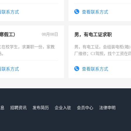
形象岗或幼儿园保安，维修水电
勿扰
压电工证和十几年工作经验
看联系方式
查看联系方式
寒假工）
08月08日
男，有电工证求职
三在校学生，求兼职一份，家教
男，有电工证，会组装电柜(箱
场。
厂维修；C1驾照，找个工资在
上，枣强县以外需要有住宿，
电话
看联系方式
查看联系方式
信息
招聘资讯
发布简历
企业入驻
会员中心
法律申明
们