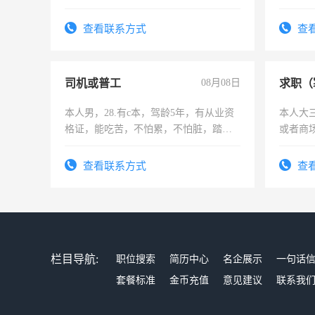
作和分解的经验与您分享。 真诚合作，
队长，
结识有识之士，共享未来。
有高低
查看联系方式
查
司机或普工
08月08日
求职（
本人男，28.有c本，驾龄5年，有从业资
本人大
格证，能吃苦，不怕累，不怕脏，踏
或者商
实，需求稳定工作一份，保险不干
查看联系方式
查
栏目导航:
职位搜索
简历中心
名企展示
一句话
套餐标准
金币充值
意见建议
联系我