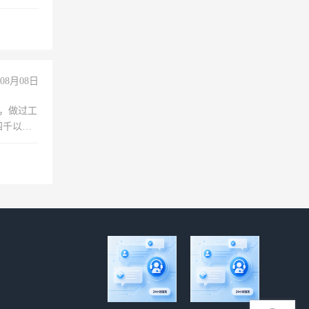
08月08日
)，做过工
四千以
保险勿扰