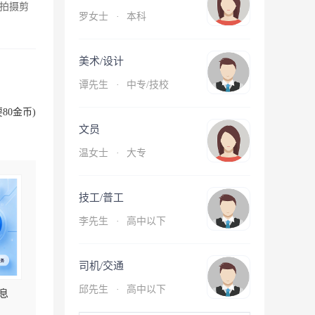
拍摄剪
罗女士
·
本科
美术/设计
谭先生
·
中专/技校
80金币)
文员
温女士
·
大专
技工/普工
李先生
·
高中以下
司机/交通
邱先生
·
高中以下
息